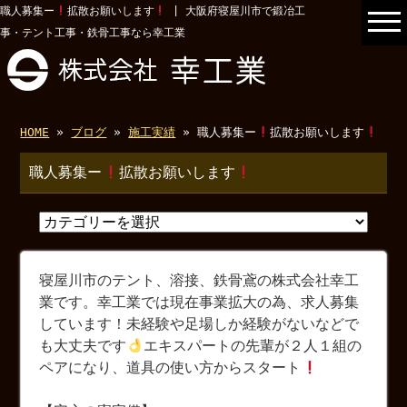
職人募集ー
拡散お願いします
| 大阪府寝屋川市で鍛冶工
事・テント工事・鉄骨工事なら幸工業
HOME
»
ブログ
»
施工実績
» 職人募集ー
拡散お願いします
職人募集ー
拡散お願いします
寝屋川市のテント、溶接、鉄骨鳶の株式会社幸工
業です。幸工業では現在事業拡大の為、求人募集
しています！未経験や足場しか経験がないなどで
も大丈夫です
エキスパートの先輩が２人１組の
ペアになり、道具の使い方からスタート