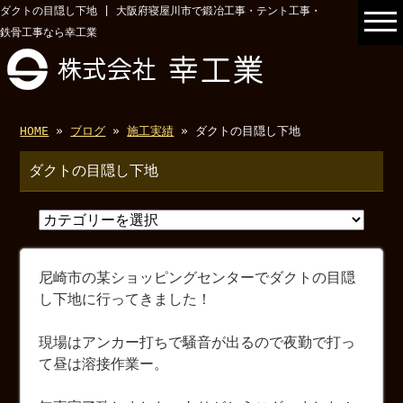
ダクトの目隠し下地 | 大阪府寝屋川市で鍛冶工事・テント工事・
鉄骨工事なら幸工業
HOME
»
ブログ
»
施工実績
» ダクトの目隠し下地
ダクトの目隠し下地
尼崎市の某ショッピングセンターでダクトの目隠
し下地に行ってきました！
現場はアンカー打ちで騒音が出るので夜勤で打っ
て昼は溶接作業ー。