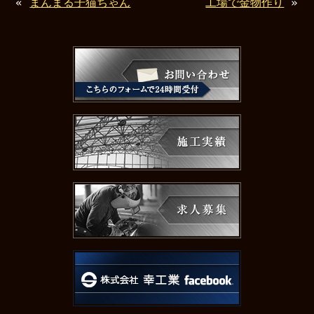
«
まんまる子猫ちゃん
工場で金物作り
»