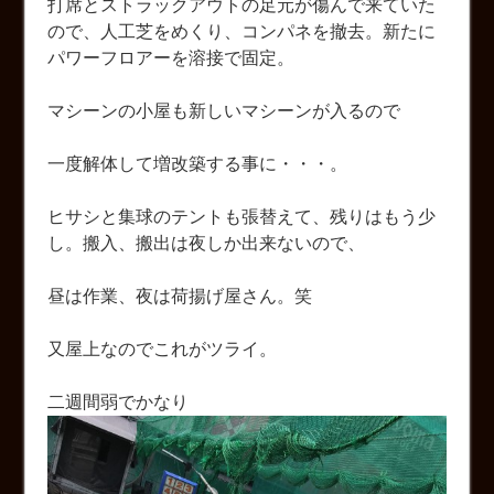
打席とストラックアウトの足元が傷んで来ていた
ので、人工芝をめくり、コンパネを撤去。新たに
パワーフロアーを溶接で固定。
マシーンの小屋も新しいマシーンが入るので
一度解体して増改築する事に・・・。
ヒサシと集球のテントも張替えて、残りはもう少
し。搬入、搬出は夜しか出来ないので、
昼は作業、夜は荷揚げ屋さん。笑
又屋上なのでこれがツライ。
二週間弱でかなり