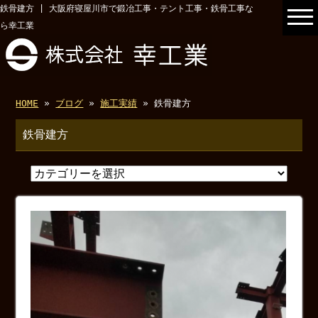
鉄骨建方 | 大阪府寝屋川市で鍛冶工事・テント工事・鉄骨工事な
ら幸工業
HOME
»
ブログ
»
施工実績
» 鉄骨建方
鉄骨建方