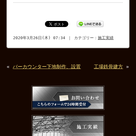
2020年3月26日(木) 07:34 ｜ カテゴリー：
施工実績
«
バーカウンター下地制作、設置
工場鉄骨建方
»