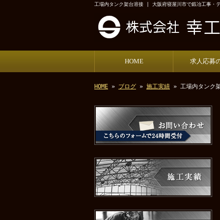
工場内タンク架台溶接 | 大阪府寝屋川市で鍛冶工事・
HOME
求人応募
HOME
»
ブログ
»
施工実績
» 工場内タンク