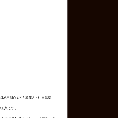
解体#庇制作#求人募集#正社員募集
幸工業です。