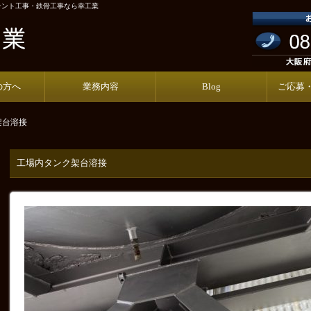
テント工事・鉄骨工事なら幸工業
の方へ
業務内容
Blog
ご応募
架台溶接
工場内タンク架台溶接