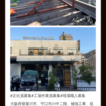
#
正社員募集
#
工場作業員募集
#
現場職人募集
大阪府寝屋川市、守口市の中二階、補強工事、庇