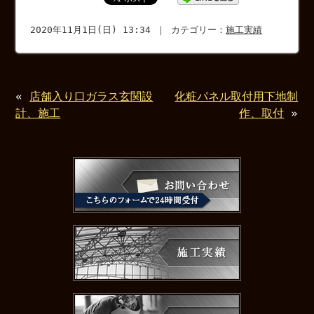
2020年11月1日(日) 13:34 ｜ カテゴリー：
施工実績
«
店舗入り口ガラス玄関設
化粧パネル取付用下地制
計、施工
作、取付
»