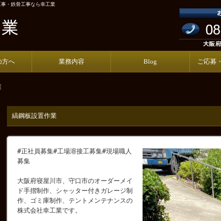
工事・鉄骨工事なら幸工業
の方へ
業務内容
Blog
ご応募
業
縞鋼板設置作業
#正社員募集#工場溶接工募集#現場職人
募集
大阪府寝屋川市、守口市のオーダーメイ
ド手摺制作、シャッター付きガレージ制
作、ゴミ庫制作、テントメンテナンスの
株式会社幸工業です。