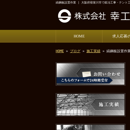
縞鋼板設置作業 | 大阪府寝屋川市で鍛冶工事・テント
HOME
求人応募
HOME
»
ブログ
»
施工実績
» 縞鋼板設置作