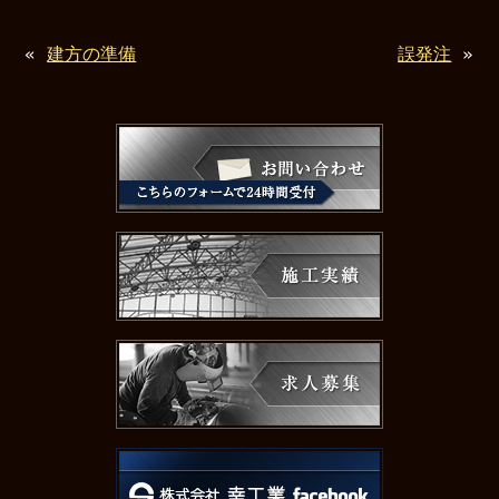
«
建方の準備
誤発注
»