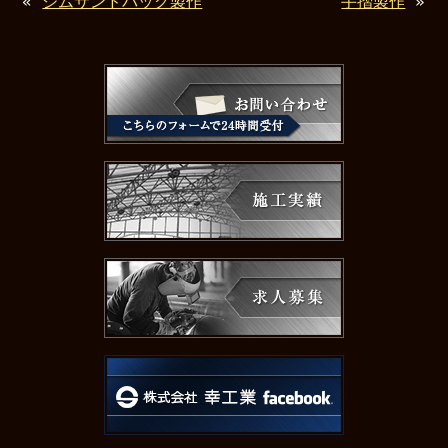
«
ジムサンドバッグ製作
手摺製作
»