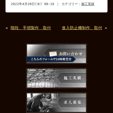
2022年4月20日(水) 08:18 ｜ カテゴリー：
施工実績
«
階段、手摺製作 取付
進入防止柵制作、取付
»