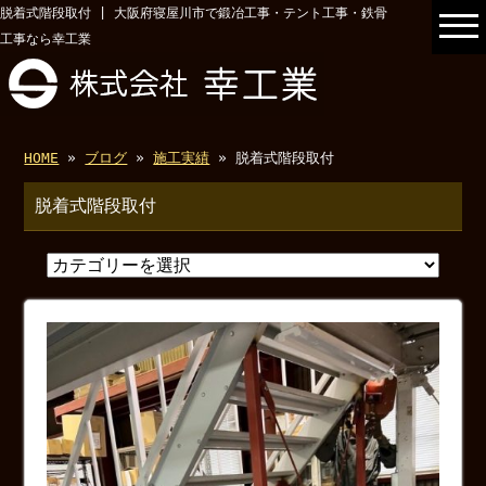
脱着式階段取付 | 大阪府寝屋川市で鍛冶工事・テント工事・鉄骨
工事なら幸工業
HOME
»
ブログ
»
施工実績
» 脱着式階段取付
脱着式階段取付