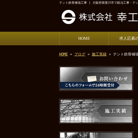
テント鉄骨補強工事 | 大阪府寝屋川市で鍛冶工事・テ
HOME
求人応募
HOME
»
ブログ
»
施工実績
» テント鉄骨補