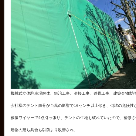
機械式立体駐車場解体、鍛冶工事、溶接工事、鉄骨工事、建築金物製
会社様のテント鉄骨が台風の影響で10センチ以上傾き、倒壊の危険性
被覆ワイヤーで4点引っ張り、テントの生地も破れていたので、補修さ
建物の建ち具合も以前より改善され、