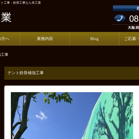
ント工事・鉄骨工事なら幸工業
の方へ
業務内容
Blog
ご応募
強工事
テント鉄骨補強工事