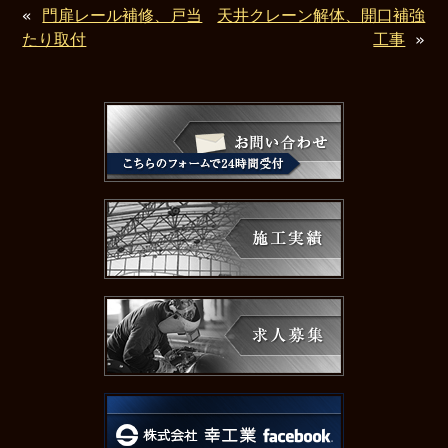
«
門扉レール補修、戸当
天井クレーン解体、開口補強
たり取付
工事
»