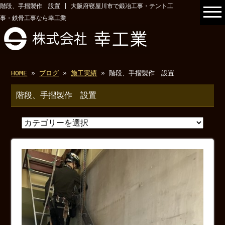
階段、手摺製作 設置 | 大阪府寝屋川市で鍛冶工事・テント工
事・鉄骨工事なら幸工業
HOME
»
ブログ
»
施工実績
» 階段、手摺製作 設置
階段、手摺製作 設置