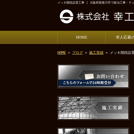
メッキ階段設置工事 | 大阪府寝屋川市で鍛冶工事・テ
HOME
求人応募
HOME
»
ブログ
»
施工実績
» メッキ階段設