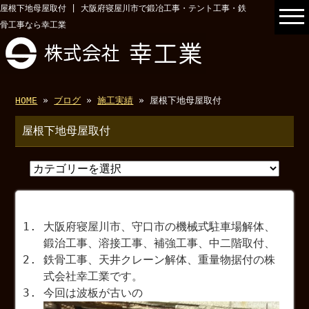
屋根下地母屋取付 | 大阪府寝屋川市で鍛冶工事・テント工事・鉄
骨工事なら幸工業
HOME
»
ブログ
»
施工実績
» 屋根下地母屋取付
屋根下地母屋取付
大阪府寝屋川市、守口市の機械式駐車場解体、
鍛治工事、溶接工事、補強工事、中二階取付、
鉄骨工事、天井クレーン解体、重量物据付の株
式会社幸工業です。
今回は波板が古いの