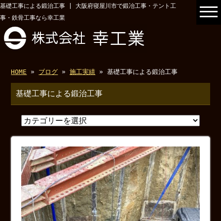
基礎工事による鍛治工事 | 大阪府寝屋川市で鍛冶工事・テント工
事・鉄骨工事なら幸工業
HOME
»
ブログ
»
施工実績
» 基礎工事による鍛治工事
基礎工事による鍛治工事