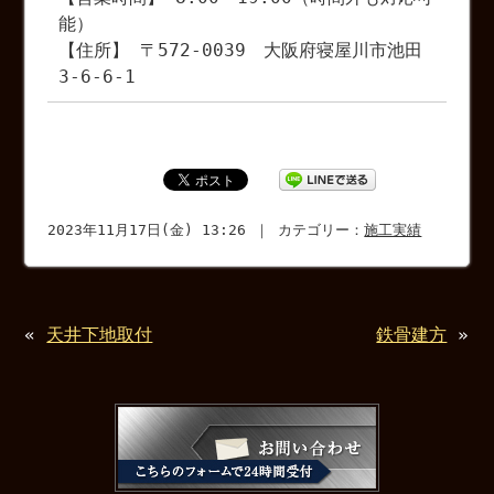
能）
【住所】 〒572-0039 大阪府寝屋川市池田
3-6-6-1
2023年11月17日(金) 13:26 ｜ カテゴリー：
施工実績
«
天井下地取付
鉄骨建方
»