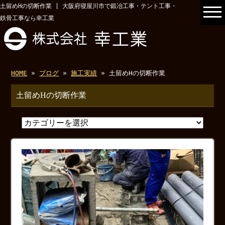
土留めHの切断作業 | 大阪府寝屋川市で鍛冶工事・テント工事・
鉄骨工事なら幸工業
HOME
»
ブログ
»
施工実績
» 土留めHの切断作業
土留めHの切断作業