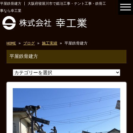
平屋鉄骨建方 | 大阪府寝屋川市で鍛冶工事・テント工事・鉄骨工
事なら幸工業
HOME
»
ブログ
»
施工実績
» 平屋鉄骨建方
平屋鉄骨建方