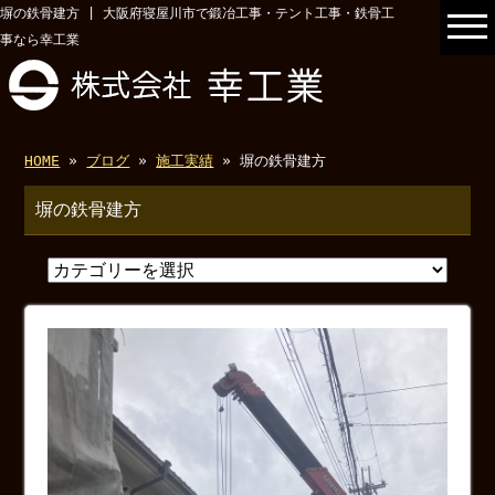
塀の鉄骨建方 | 大阪府寝屋川市で鍛冶工事・テント工事・鉄骨工
事なら幸工業
HOME
»
ブログ
»
施工実績
» 塀の鉄骨建方
塀の鉄骨建方