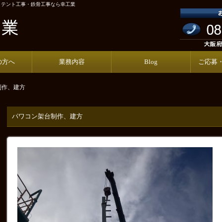
・テント工事・鉄骨工事なら幸工業
の方へ
業務内容
Blog
ご応募
制作、建方
パワコン架台制作、建方