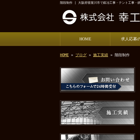
階段制作 | 大阪府寝屋川市で鍛冶工事・テント工事・
HOME
求人応募
HOME
»
ブログ
»
施工実績
» 階段制作