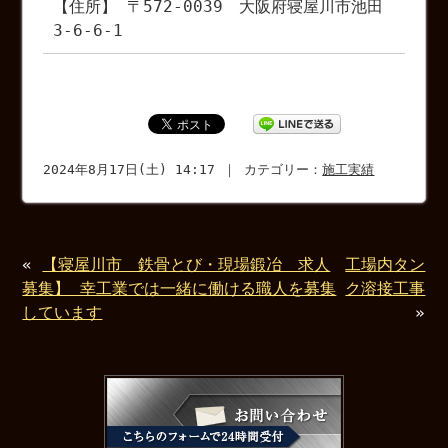
【住所】 〒572-0039 大阪府寝屋川市池田
3-6-6-1
2024年8月17日(土) 14:17 ｜ カテゴリー：
施工実績
«
【寝屋川市 鉄骨とび・現場鍛冶 求人
工場内タン
募集】 幸工業では一緒に働ける職人を募集
ク溶接工事
しています
»