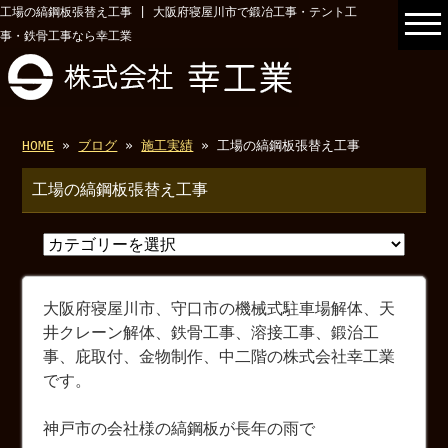
工場の縞鋼板張替え工事 | 大阪府寝屋川市で鍛冶工事・テント工
事・鉄骨工事なら幸工業
HOME
»
ブログ
»
施工実績
» 工場の縞鋼板張替え工事
工場の縞鋼板張替え工事
大阪府寝屋川市、守口市の機械式駐車場解体、天
井クレーン解体、鉄骨工事、溶接工事、鍛治工
事、庇取付、金物制作、中二階の株式会社幸工業
です。
神戸市の会社様の縞鋼板が長年の雨で