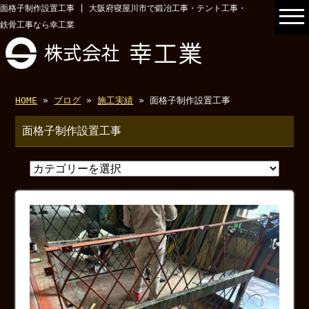
面格子制作設置工事 | 大阪府寝屋川市で鍛冶工事・テント工事・
鉄骨工事なら幸工業
HOME
»
ブログ
»
施工実績
» 面格子制作設置工事
面格子制作設置工事