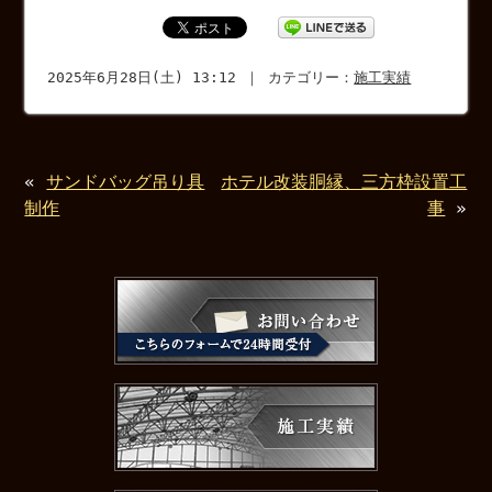
2025年6月28日(土) 13:12 ｜ カテゴリー：
施工実績
«
サンドバッグ吊り具
ホテル改装胴縁、三方枠設置工
制作
事
»