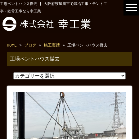
工場ペントハウス撤去 | 大阪府寝屋川市で鍛冶工事・テント工
事・鉄骨工事なら幸工業
HOME
»
ブログ
»
施工実績
» 工場ペントハウス撤去
工場ペントハウス撤去