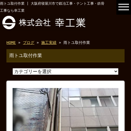
雨トユ取付作業 | 大阪府寝屋川市で鍛冶工事・テント工事・鉄骨
工事なら幸工業
HOME
»
ブログ
»
施工実績
» 雨トユ取付作業
雨トユ取付作業