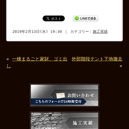
2019年2月13日(水) 19:30 ｜ カテゴリー：
施工実績
«
一棟まるごと家財、ゴミ出
外部階段テント下地撤去
し
»