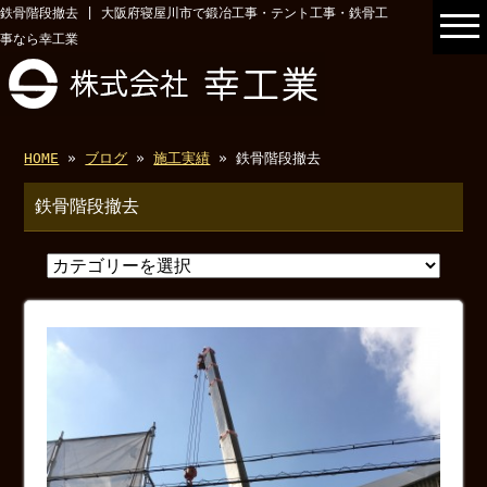
鉄骨階段撤去 | 大阪府寝屋川市で鍛冶工事・テント工事・鉄骨工
事なら幸工業
HOME
»
ブログ
»
施工実績
» 鉄骨階段撤去
鉄骨階段撤去