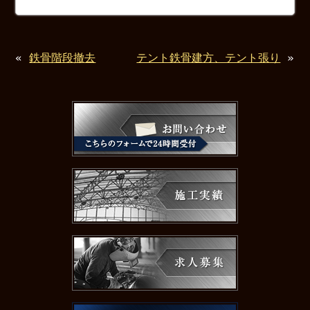
«
鉄骨階段撤去
テント鉄骨建方、テント張り
»