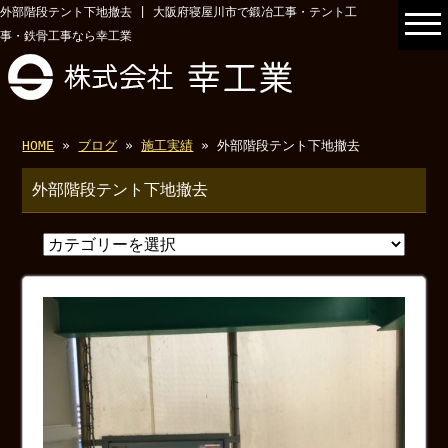
外部階段テント下地撤去 | 大阪府寝屋川市で鍛冶工事・テント工
事・鉄骨工事なら幸工業
HOME
»
ブログ
»
施工実績
» 外部階段テント下地撤去
外部階段テント下地撤去