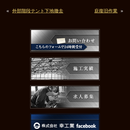
«
外部階段テント下地撤去
庇復旧作業
»