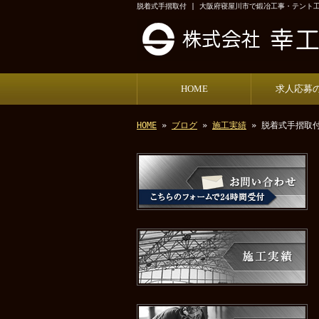
脱着式手摺取付 | 大阪府寝屋川市で鍛冶工事・テント
HOME
求人応募
HOME
»
ブログ
»
施工実績
» 脱着式手摺取