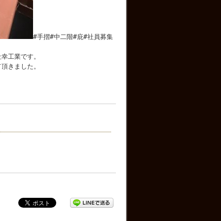
#手摺#中二階#庇#社員募集
社幸工業です。
て頂きました。