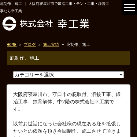
庇制作、施工 | 大阪府寝屋川市で鍛冶工事・テント工事・鉄骨工
事なら幸工業
HOME
»
ブログ
»
施工実績
» 庇制作、施工
庇制作、施工
大阪府寝屋川市、守口市の庇取付、溶接工事、鍛
治工事、鉄骨解体、中2階の株式会社幸工業で
す。
以前お世話になった会社様の現在ある庇を拡張し
たいとの依頼を頂き今回制作、施工させて頂きま