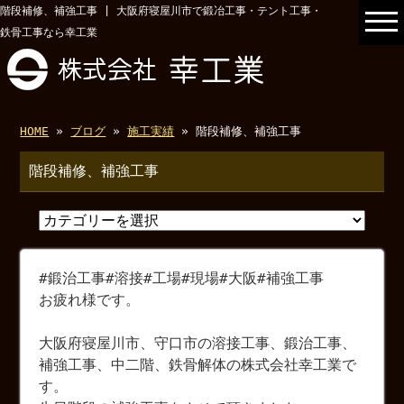
階段補修、補強工事 | 大阪府寝屋川市で鍛冶工事・テント工事・
鉄骨工事なら幸工業
HOME
»
ブログ
»
施工実績
» 階段補修、補強工事
階段補修、補強工事
#鍛治工事#溶接#工場#現場#大阪#補強工事
お疲れ様です。
大阪府寝屋川市、守口市の溶接工事、鍛治工事、
補強工事、中二階、鉄骨解体の株式会社幸工業で
す。