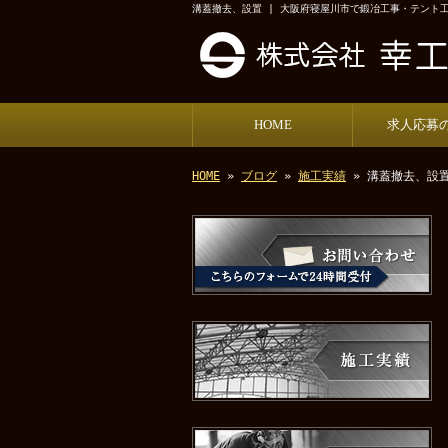
溝蓋撤去、設置 | 大阪府寝屋川市で鍛冶工事・テント
HOME
求人応募
HOME
»
ブログ
»
施工実績
» 溝蓋撤去、設