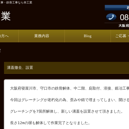
工事・鉄骨工事なら幸工業
の方へ
業務内容
Blog
ご応募
置
溝蓋撤去、設置
大阪府寝屋川市、守口市の鉄骨解体、中二階、庇取付、溶接、鍛冶工
今回はグレーチングが老朽化の為、歪みや錆で埋まってしまい、開け
グレーチングを7箇所解体し、新しい溝蓋を設置させて頂きました。
長さ12mの塀も解体して作業完了となりました。