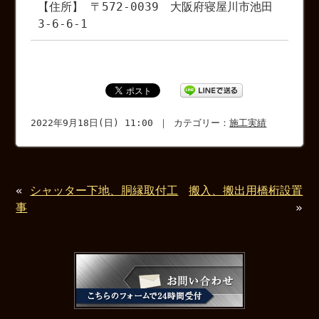
【住所】 〒572-0039 大阪府寝屋川市池田
3-6-6-1
2022年9月18日(日) 11:00 ｜ カテゴリー：
施工実績
«
シャッター下地、胴縁取付工
搬入、搬出用橋桁設置
事
»