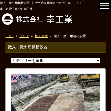
搬入、搬出用橋桁設置 | 大阪府寝屋川市で鍛冶工事・テント工
事・鉄骨工事なら幸工業
HOME
»
ブログ
»
施工実績
» 搬入、搬出用橋桁設置
搬入、搬出用橋桁設置